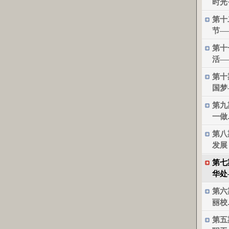
时光·
第十
节——
第十
活——
第十
国梦—
第九
一做.
第八
发展
第七
华处—
第六
丽校.
第五