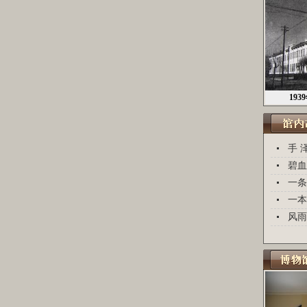
第二十三
第二十二
第二十一
第二十期
19
第十九期
第十八期
手 
第十七期
碧血
第十六期
一条
第十五期
一本
风雨
第十四期
第十三期
第十二期
第十一期
第十期 