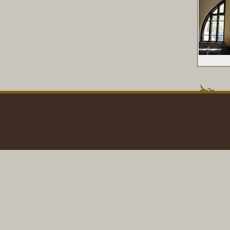
第九期-
第八期-
第七期-
第六期-
第五期-
第四期-
第三期-
第二期-
第一期-