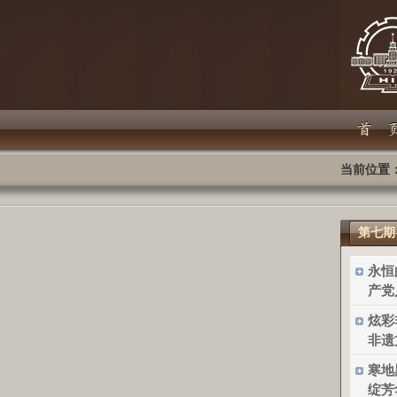
当前位置
第七期
——学
永恒
产党人
炫彩
非遗文
寒地
绽芳华