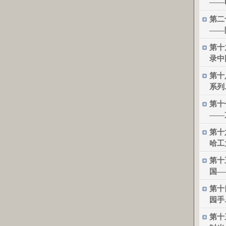
——时
第二
——陈
第十
录中国
第十
系列.
第十
——京
第十
哈工大
第十
国——
第十
园手.
第十