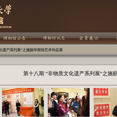
文化遗产系列展“之施丽华剪纸艺术作品展
第十八期 “非物质文化遗产系列展“之施