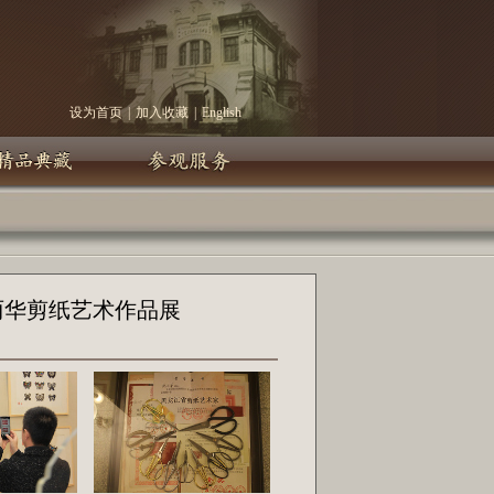
设为首页
|
加入收藏
|
English
丽华剪纸艺术作品展