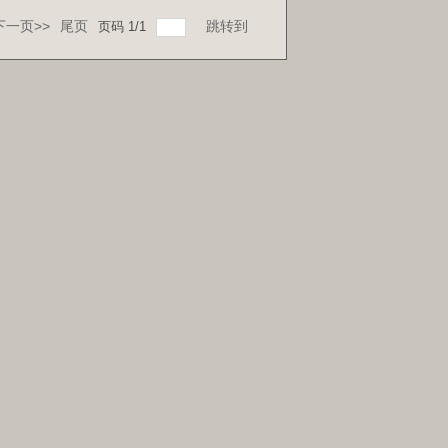
下一页>>
尾页
跳转到
页码
1
/
1