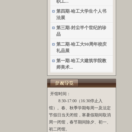
职工...
第四期-哈工大学生个人书
法展
第三期-封尘半个世纪的珍
品
第二期-哈工大90周年校庆
礼品展
第一期-哈工大建筑学院教
师美术...
开馆时间：
8:30-17:00（16:30停止入
馆）。春、秋季学期每周一及法定
节假日当天闭馆，寒暑假期间取消
周一闭馆，春节期间除夕、初一、
初二闭馆。