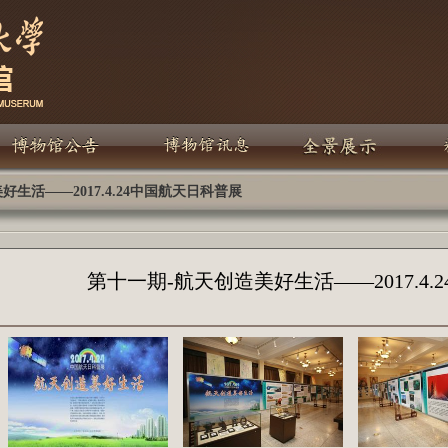
生活——2017.4.24中国航天日科普展
第十一期-航天创造美好生活——2017.4