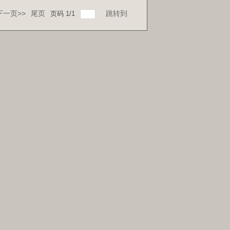
下一页>>
尾页
跳转到
页码
1
/
1