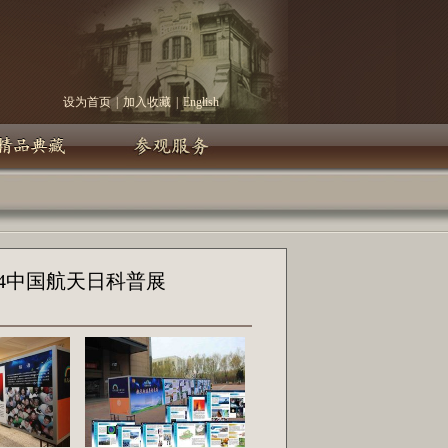
设为首页
|
加入收藏
|
English
.24中国航天日科普展