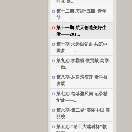
时光·足...
第十二期 庆祝“五四”青年
节——...
第十一期-航天创造美好生
活——201...
第十期 永远跟党走 共筑中
国梦——...
第九期-学楷模 做贡献-两学
一做...
第八期-从建筑变迁 看学校
发展
第七期-笔落盈尺间 记录精
华处——...
第六期-第二界“美丽中国 美
丽校...
第五期-“哈工大建科杯”教