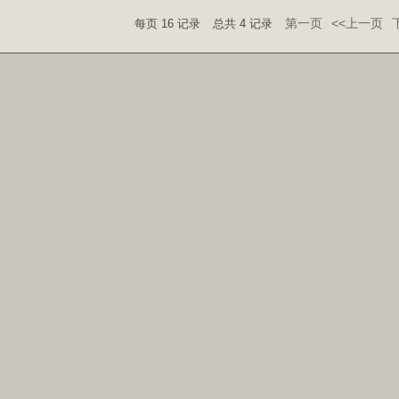
第一页
<<上一页
每页
16
记录
总共
4
记录