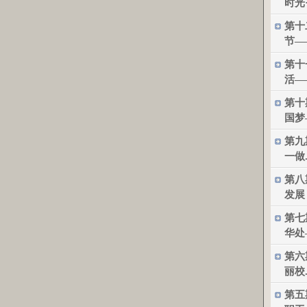
时光·
第十
节——
第十
活——
第十
国梦—
第九
一做.
第八
发展
第七
华处—
第六
丽校.
第五