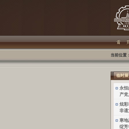
当前位置
临时展
永恒
产党人
炫彩
非遗文
寒地
绽芳华