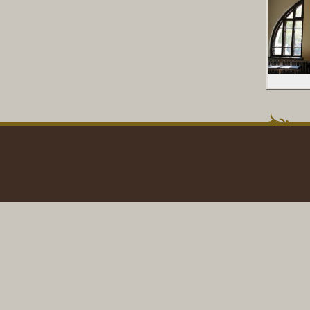
第九期-
第八期-
第七期-
第六期-
第五期-
第四期-
第三期-
第二期-
第一期-