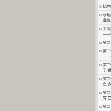
忆峥
永远
业绩
文明
——哈
第二
第二
——盛
第二
子 逐
第二
负 赤
第二
育 匠
第二