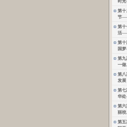
时光·
第十
节——
第十
活——
第十
国梦—
第九
一做.
第八
发展
第七
华处—
第六
丽校.
第五