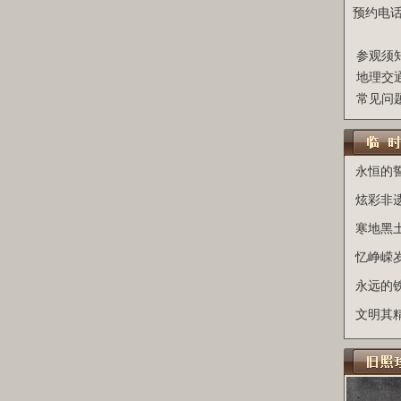
预约电话：0
参观须
地理交
常见问
永恒的誓
炫彩非遗
寒地黑土
忆峥嵘
永远的铁
文明其精
第二十
第二十五
第二十四