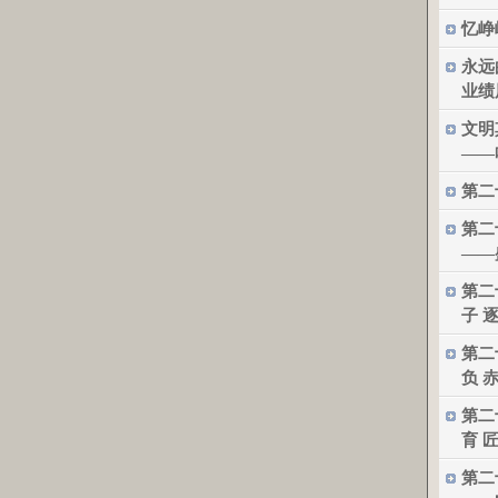
忆峥
永远
业绩
文明
——哈
第二
第二
——盛
第二
子 逐
第二
负 赤
第二
育 匠
第二